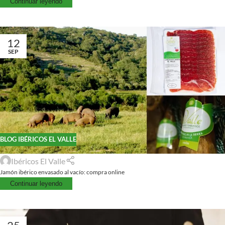
Continuar leyendo
12
SEP
BLOG IBÉRICOS EL VALLE
Ibéricos El Valle
Jamón ibérico envasado al vacío: compra online
Continuar leyendo