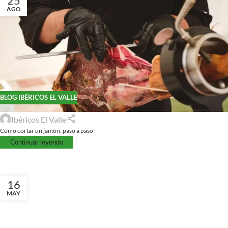
25
AGO
BLOG IBÉRICOS EL VALLE
Ibéricos El Valle
Cómo cortar un jamón: paso a paso
Continuar leyendo
16
MAY