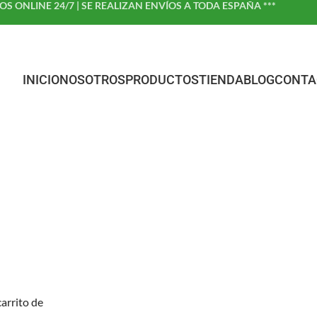
DOS ONLINE 24/7 | SE REALIZAN ENVÍOS A TODA ESPAÑA ***
INICIO
NOSOTROS
PRODUCTOS
TIENDA
BLOG
CONTA
arrito de