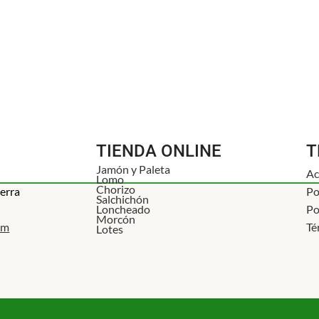
TIENDA ONLINE
T
Jamón y Paleta
Ac
Lomo
Chorizo
ierra
Po
Salchichón
Loncheado
Po
Morcón
om
Té
Lotes