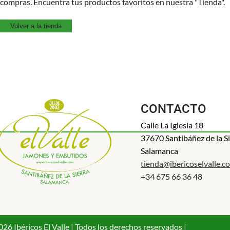
compras. Encuentra tus productos favoritos en nuestra "Tienda".
Volver a la tienda
CONTACTO
Calle La Iglesia 18
37670 Santibáñez de la S
Salamanca
tienda@ibericoselvalle.c
+34 675 66 36 48
26 Ibéricos El Valle | Todos los derechos reservados |