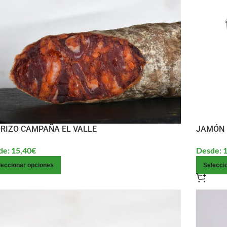
RIZO CAMPAÑA EL VALLE
JAMÓN 
de:
15,40
€
Desde:
1
leccionar opciones
Selecci