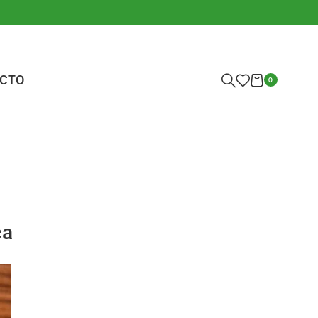
CTO
0
ca