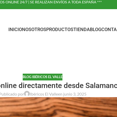
DOS ONLINE 24/7 | SE REALIZAN ENVÍOS A TODA ESPAÑA ***
INICIO
NOSOTROS
PRODUCTOS
TIENDA
BLOG
CONTA
BLOG IBÉRICOS EL VALLE
nline directamente desde Salaman
Publicado por
Ibéricos El Valle
en junio 3, 2025