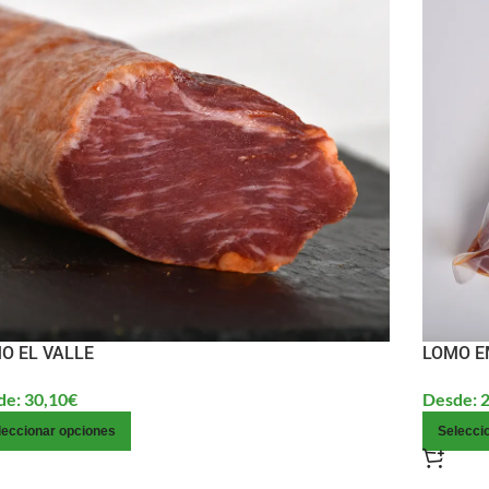
O EL VALLE
LOMO 
de:
30,10
€
Desde:
2
leccionar opciones
Selecci