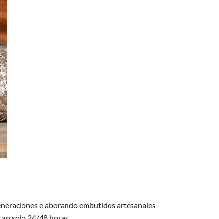
s generaciones elaborando embutidos artesanales
 tan solo 24/48 horas.