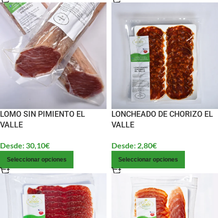
LOMO SIN PIMIENTO EL
LONCHEADO DE CHORIZO EL
VALLE
VALLE
Desde:
30,10
€
Desde:
2,80
€
Seleccionar opciones
Seleccionar opciones